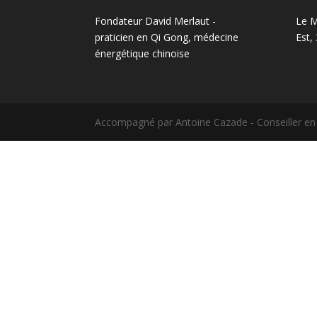
Fondateur David Merlaut -
Le M
praticien en Qi Gong, médecine
Est,
énergétique chinoise
Accompagné par Antoine Cazade - Conseiller e