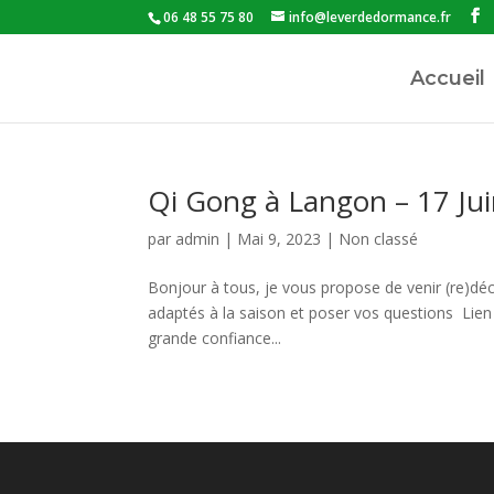
06 48 55 75 80
info@leverdedormance.fr
Accueil
Qi Gong à Langon – 17 Ju
par
admin
|
Mai 9, 2023
|
Non classé
Bonjour à tous, je vous propose de venir (re)déc
adaptés à la saison et poser vos questions Lie
grande confiance...