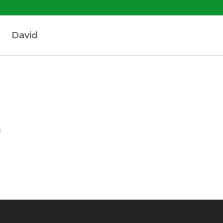
David
s