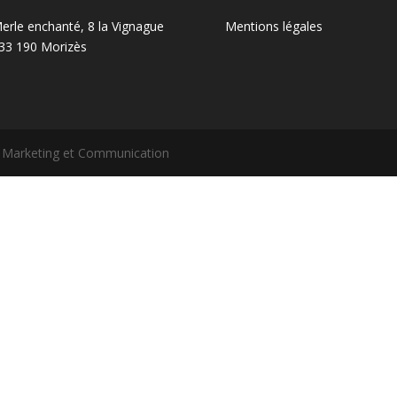
erle enchanté, 8 la Vignague
Mentions légales
 33 190 Morizès
n Marketing et Communication